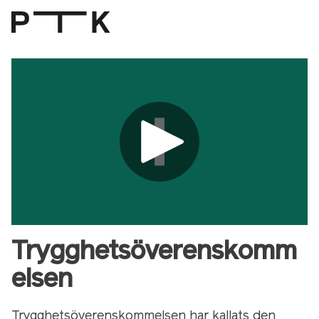
Trygghetsöverenskomm
elsen
Trygghetsöverenskommelsen har kallats den